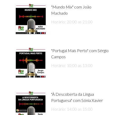
"Mundo Mix" com João
Machado
Horário: 20:00 as 21:00
"Portugal Mais Perto" com Sérgio
Campos
Horário: 10:00 as 13:00
"À Descoberta da Língua
Portuguesa" com Sónia Xavier
Horário: 14:00 as 15:00