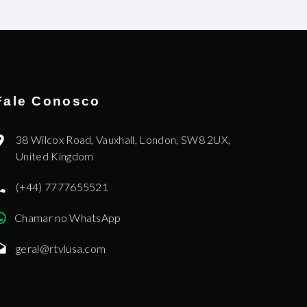
Fale Conosco
38 Wilcox Road, Vauxhall, London, SW8 2UX,
United Kingdom
(+44) 7777655521
Chamar no WhatsApp
geral@rtvlusa.com