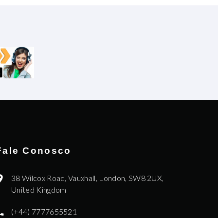
Fale Conosco
38 Wilcox Road, Vauxhall, London, SW8 2UX,
United Kingdom
(+44) 7777655521