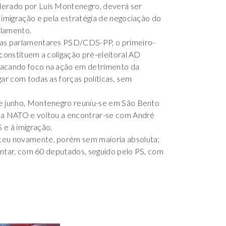
derado por Luís Montenegro, deverá ser
 imigração e pela estratégia de negociação do
lamento.
das parlamentares PSD/CDS-PP, o primeiro-
 constituem a coligação pré-eleitoral AD
tacando foco na ação em detrimento da
ar com todas as forças políticas, sem
de junho, Montenegro reuniu-se em São Bento
 da NATO e voltou a encontrar-se com André
 e à imigração.
nceu novamente, porém sem maioria absoluta;
entar, com 60 deputados, seguido pelo PS, com