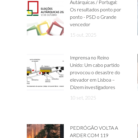
Autárquicas / Portugal:
Os resultados ponto por
ponto - PSD o Grande
vencedor
15 out, 2025
Imprensa no Reino
Unido: Um cabo partido
provocou o desastre do
elevador em Lisboa –
Dizem investigadores
10 set, 2025
PEDRÓGÃO VOLTA A
ARDER COM 119