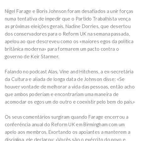
Nigel Farage e Boris Johnson foram desafiados a unir forças
numa tentativa de impedir que o Partido Trabalhista vença
as próximas eleições gerais. Nadine Dorries, que desertou
dos conservadores para o Reform UK na semana passada,
apelou ao que descreveu como os «maiores egos da política
britânica moderna» para formarem um pacto contra o
governo de Keir Starmer.
Falando no podcast Alas, Vine and Hitchens, a ex-secretária
da Cultura e aliada de longa data de Johnson disse: «Se
houver vontade de melhorar a vida das pessoas, então acho
que ambos poderiam e encontrariam uma maneira de
acomodar os egos um do outro e coexistir pelo bem do país.»
Os seus comentários surgiram quando Farage encerrou a
conferência anual do Reform UK em Birmingham com um
apelo aos membros. Exortando os apoiantes a manterem a
disciplina, ele declarou: «Vocês são o exército do povo e,