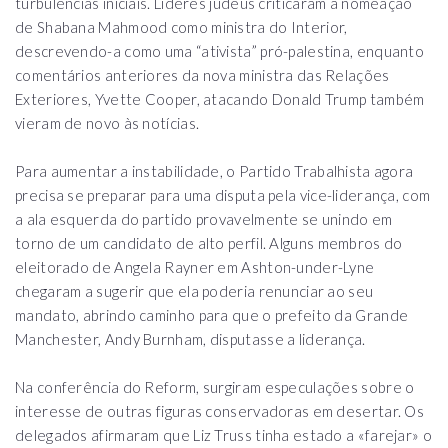
turbulências iniciais. Líderes judeus criticaram a nomeação
de Shabana Mahmood como ministra do Interior,
descrevendo-a como uma “ativista” pró-palestina, enquanto
comentários anteriores da nova ministra das Relações
Exteriores, Yvette Cooper, atacando Donald Trump também
vieram de novo às notícias.
Para aumentar a instabilidade, o Partido Trabalhista agora
precisa se preparar para uma disputa pela vice-liderança, com
a ala esquerda do partido provavelmente se unindo em
torno de um candidato de alto perfil. Alguns membros do
eleitorado de Angela Rayner em Ashton-under-Lyne
chegaram a sugerir que ela poderia renunciar ao seu
mandato, abrindo caminho para que o prefeito da Grande
Manchester, Andy Burnham, disputasse a liderança.
Na conferência do Reform, surgiram especulações sobre o
interesse de outras figuras conservadoras em desertar. Os
delegados afirmaram que Liz Truss tinha estado a «farejar» o